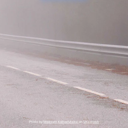
Photo by
Maksym Kaharlytskyi
on
Unsplash