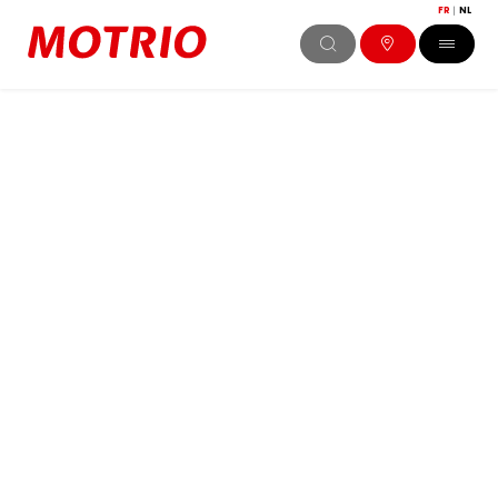
FR
NL