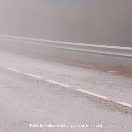
Photo by
Maksym Kaharlytskyi
on
Unsplash